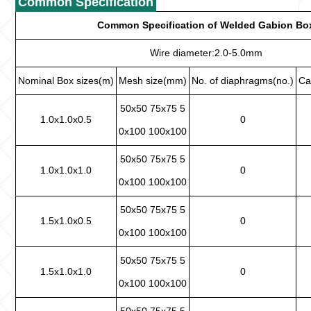
Common Specification
Common Specification of Welded Gabion Bo
Wire diameter:2.0-5.0mm
Nominal Box sizes(m)
Mesh size(mm)
No. of diaphragms(no.)
Ca
50x50 75x75 5
1.0x1.0x0.5
0
0x100 100x100
50x50 75x75 5
1.0x1.0x1.0
0
0x100 100x100
50x50 75x75 5
1.5x1.0x0.5
0
0x100 100x100
50x50 75x75 5
1.5x1.0x1.0
0
0x100 100x100
50x50 75x75 5