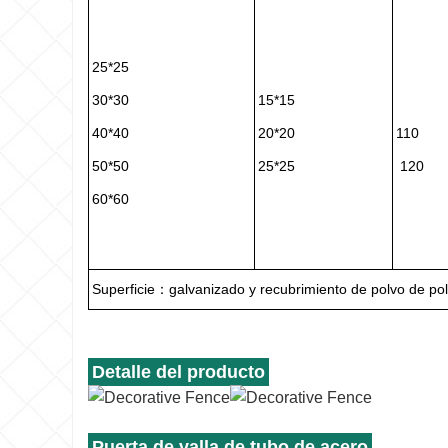
25*25
30*30
15*15
40*40
20*20
110
50*50
25*25
120
60*60
Superficie：galvanizado y recubrimiento de polvo de polié
Detalle del producto
Puerta de valla de tubo de acero