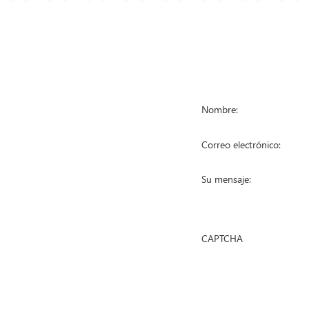
STA DE
PÓNGASE EN
RODUCTOS
a de malla de alambre
a anti escalada
a de alambre
a temporal
a de empalizada
 de gaviones
e de malla de alambre
a de alambre soldada
DUCTION CO., LTD Reservados todos los derechos |
Mapa del siti