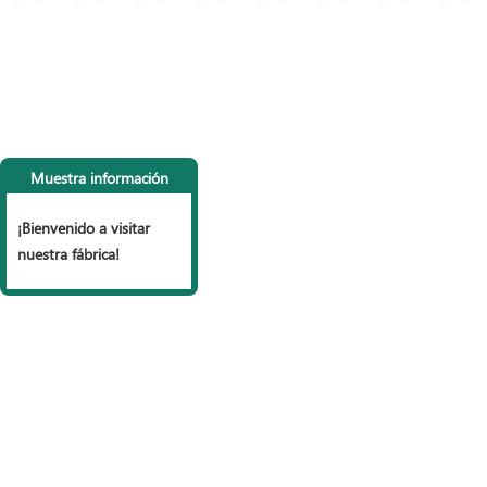
CONTACTA CON
LI
NOSOTROS
P
Muestra información
Tel: +86 153 6990 9785
Vall
Fax: +86 318 7977 965
Vall
¡Bienvenido a visitar
Correo electrónico:
Cerc
nuestra fábrica!
sales@wiremesh-fencing.com
Vall
Skype:
veravera22
Vall
Dirección: Zona industrial, condado de
Caja
Anping, Hebei, China
Seri
Mall
Copyright © ANPING COUNTY HUA GUANG WIRE MESH PRO