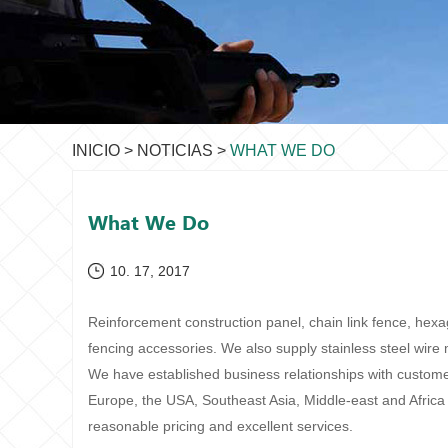
INICIO
>
NOTICIAS
>
WHAT WE DO
What We Do
10. 17, 2017
Reinforcement construction panel, chain link fence, hex
fencing accessories. We also supply stainless steel wir
We have established business relationships with custome
Europe, the USA, Southeast Asia, Middle-east and Africa w
reasonable pricing and excellent services.