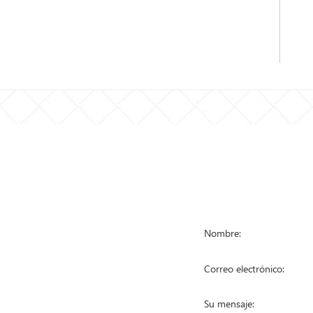
STA DE
PÓNGASE EN
RODUCTOS
a de malla metálica
a anti escalada
a eslabonada
a temporal