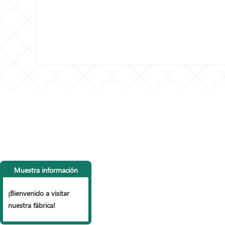
CONTACTA CON
LI
NOSOTROS
P
Muestra información
Tel: +86 153 6990 9785， +86
vall
15127853999
Vall
¡Bienvenido a visitar
Fax: +86 318 7977 965
mall
nuestra fábrica!
Correo electrónico:
Vall