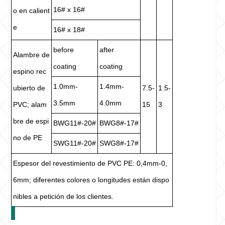
16# x 16#
o en calient
e
16# x 18#
before
after
Alambre de
coating
coating
espino rec
1.0mm-
1.4mm-
ubierto de
7.5-
1.5-
3.5mm
4.0mm
PVC; alam
15
3
bre de espi
BWG11#-20#
BWG8#-17#
no de PE
SWG11#-20#
SWG8#-17#
Espesor del revestimiento de PVC PE: 0,4mm-0,
6mm; diferentes colores o longitudes están dispo
nibles a petición de los clientes.