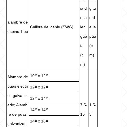
ia d
gitu
e la
d d
alambre de
Calibre del cable (SWG)
len
e la
espino Tipo
güe
púa
ta
(c
(c
m)
m)
10# x 12#
Alambre de
púas eléctri
12# x 12#
co galvaniz
12# x 14#
ado; Alamb
7.5-
1.5-
14# x 14#
re de púas
15
3
14# x 16#
galvanizad