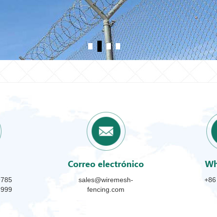
Correo electrónico
Wh
9785
sales@wiremesh-
+86
3999
fencing.com