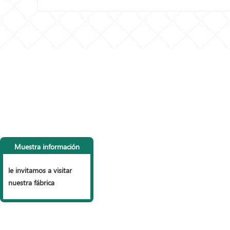
CONTACTA CON
LI
NOSOTROS
P
Tel: +86 153 6990 9785
vall
Muestra información
+86 151 2785 3999
Vall
Fax: +86 318 7522555
Vall
le invitamos a visitar
Correo electrónico:
Vall
nuestra fábrica
sales@wiremesh-fencing.com
Vall
Skype:
veravera22
Barr
Dirección: Zona industrial, condado de
gav